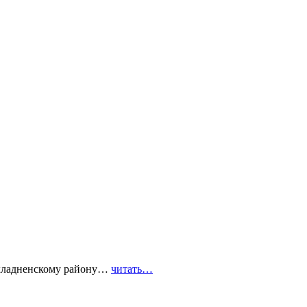
охладненскому району…
читать…