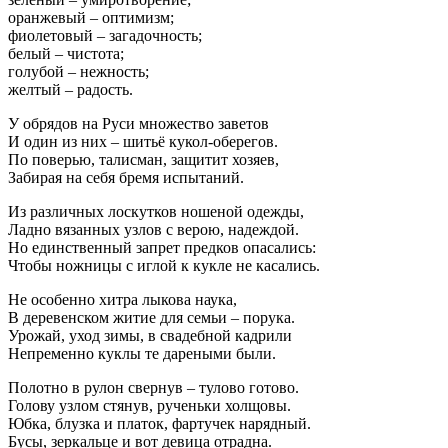
оранжевый – оптимизм;
фиолетовый – загадочность;
белый – чистота;
голубой – нежность;
желтый – радость.
У обрядов на Руси множество заветов
И один из них – шитьё кукол-оберегов.
По поверью, талисман, защитит хозяев,
Забирая на себя бремя испытаний.
Из различных лоскутков ношеной одежды,
Ладно вязанных узлов с верою, надеждой.
Но единственный запрет предков опасались:
Чтобы ножницы с иглой к кукле не касались.
Не особенно хитра лыкова наука,
В деревенском житие для семьи – порука.
Урожай, уход зимы, в свадебной кадрили
Непременно куклы те дареными были.
Полотно в рулон свернув – тулово готово.
Голову узлом стянув, рученьки холщовы.
Юбка, блузка и платок, фартучек нарядный.
Бусы, зеркальце и вот девица отрадна.