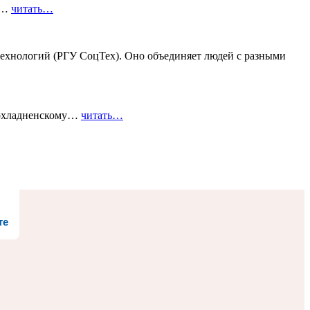
го…
читать…
ехнологий (РГУ СоцТех). Оно объединяет людей с разными
рохладненскому…
читать…
те