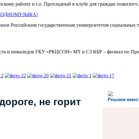
кому району и г.о. Прохладный в клубе для граждан пожило
 #ЗАОДНОМУЗЫКА!
нное Российским государственным университетом социальных т
раста и инвалидов ГКУ «РКЦСОН» МТ и СЗ КБР – филиал по П
дороге, не горит
Решаем вмес