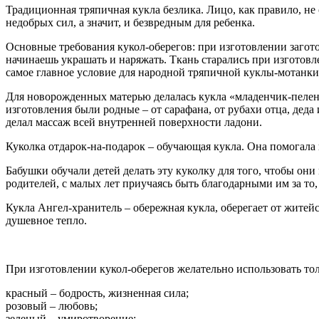
Традиционная тряпичная кукла безлика. Лицо, как правило, не
недобрых сил, а значит, и безвредным для ребенка.
Основные требования кукол-оберегов: при изготовлении загото
начинаешь украшать и наряжать. Ткань старались при изготовле
самое главное условие для народной тряпичной куклы-мотанки 
Для новорожденных матерью делалась кукла «младенчик-пелена
изготовления были родные – от сарафана, от рубахи отца, деда
делал массаж всей внутренней поверхности ладони.
Куколка отдарок-на-подарок – обучающая кукла. Она помогала н
Бабушки обучали детей делать эту куколку для того, чтобы они 
родителей, с малых лет приучаясь быть благодарными им за то, ч
Кукла Ангел-хранитель – обережная кукла, оберегает от житейс
душевное тепло.
При изготовлении кукол-оберегов желательно использовать тол
красный – бодрость, жизненная сила;
розовый – любовь;
зеленый – умиротворение;