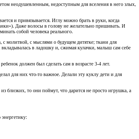
дметом неодушевленным, недоступным для вселения в него злых,
ается и привязывается. Иглу можно брать в руки, когда
ванки»). Даже волосы в голову не желательно пришивать. И
минать собой человека реального.
с молитвой, с мыслями о будущем дитятке; ткани для
ка вкладывалась в ладошку и, сжимая кулачки, малыш сам себе
ебенок должен был сделать сам в возрасте 3-4 лет.
делал для них что-то важное. Делали эту куклу дети и для
из близких, то они поймут, что дарится не просто игрушка, а
 энергетику: