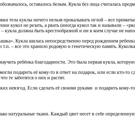
 обозначалось, оставалось белым. Кукла без лица считалась пре
вки тела куклы ничего нельзя прокалывать иглой – все приматыв
нии кукол не резать, а рвать (иногда кукол так и называли – «р
– кукла должна быть крестообразной и ни в коем случае не напо
шка». Кукла шилась непосредственно перед рождением ребенка, 
 и т.п. – все это хранило родовую и генетическую память. Кукол
аучить ребёнка благодарности. Это была первая кукла, которую р
могли подарить её кому-то в ответ на подарок, или если кто-то с
то те заботятся о них и растят.
ких невзгод. Если сделать её своими руками и подарить кому-то 
ько натуральные ткани. Каждый цвет несет в себе определенную