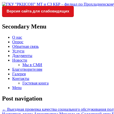
Версия сайта для слабовидящих
Социальное обслуживание в Прохладне
ГКУ "РКЦСОН" МТ и СЗ КБР 
Secondary Menu
О нас
Опрос
Обратная связь
Услуги
Документы
Новости
Мы в СМИ
Благотворителям
Галерея
Контакты
Гостевая книга
Menu
Post navigation
←
Выездная проверка качества социального обслуживания пол
Настоятель храма Архистратига Михаила ст. Солдатской отец