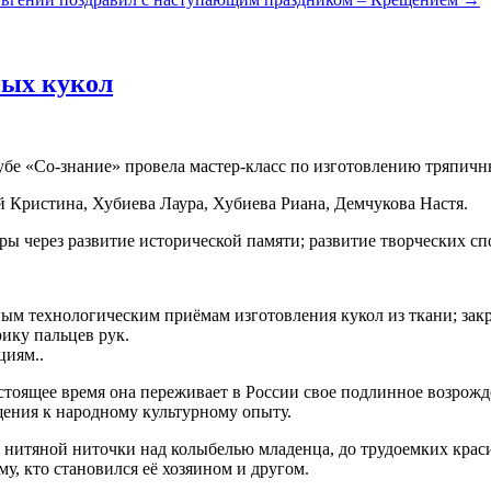
ных кукол
убе «Со-знание» провела мастер-класс по изготовлению тряпичн
й Кристина, Хубиева Лаура, Хубиева Риана, Демчукова Настя.
ры через развитие исторической памяти; развитие творческих сп
ым технологическим приёмам изготовления кукол из ткани; зак
ику пальцев рук.
циям..
астоящее время она переживает в России свое подлинное возрож
ения к народному культурному опыту.
 нитяной ниточки над колыбелью младенца, до трудоемких крас
му, кто становился её хозяином и другом.