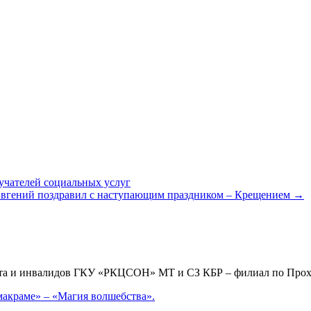
учателей социальных услуг
 Евгений поздравил с наступающим праздником – Крещением
→
аста и инвалидов ГКУ «РКЦСОН» МТ и СЗ КБР – филиал по Пр
макраме» – «Магия волшебства».