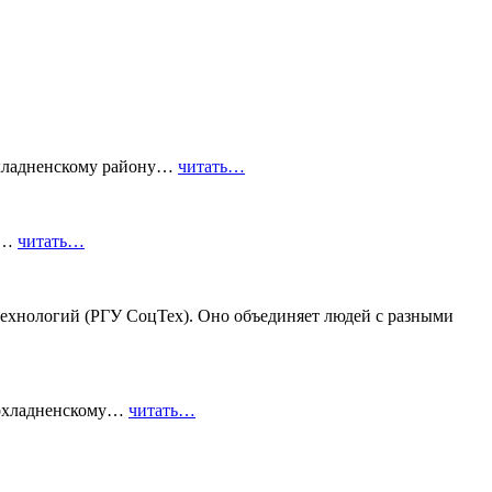
охладненскому району…
читать…
го…
читать…
ехнологий (РГУ СоцТех). Оно объединяет людей с разными
рохладненскому…
читать…