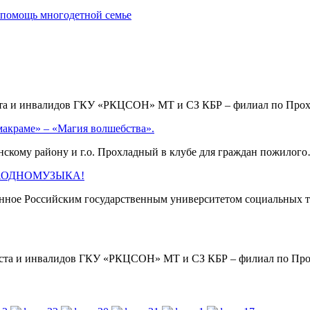
 помощь многодетной семье
аста и инвалидов ГКУ «РКЦСОН» МТ и СЗ КБР – филиал по Пр
макраме» – «Магия волшебства».
кому району и г.о. Прохладный в клубе для граждан пожило
 #ЗАОДНОМУЗЫКА!
нное Российским государственным университетом социальных т
раста и инвалидов ГКУ «РКЦСОН» МТ и СЗ КБР – филиал по П