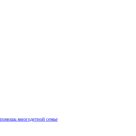
нском районе
– филиал по Прохладненском
 помощь многодетной семье