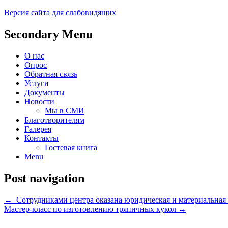
Версия сайта для слабовидящих
Социальное обслуживание в Прохладне
ГКУ "РКЦСОН" МТ и СЗ КБР 
Secondary Menu
О нас
Опрос
Обратная связь
Услуги
Документы
Новости
Мы в СМИ
Благотворителям
Галерея
Контакты
Гостевая книга
Menu
Post navigation
←
Сотрудниками центра оказана юридическая и материальная
Мастер-класс по изготовлению тряпичных кукол
→