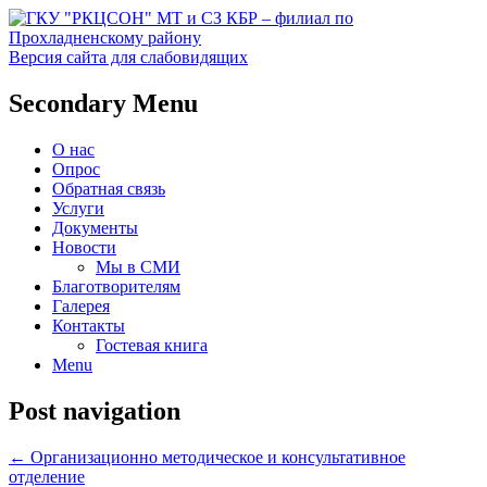
Версия сайта для слабовидящих
Социальное обслуживание в
ГКУ "РКЦСОН" МТ и СЗ
Secondary Menu
Прохладненском районе
КБР – филиал по
О нас
Прохладненскому району
Опрос
Обратная связь
Услуги
Документы
Новости
Мы в СМИ
Благотворителям
Галерея
Контакты
Гостевая книга
Menu
Post navigation
←
Организационно методическое и консультативное
отделение