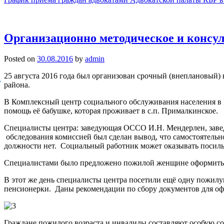
Организационно методическое и консул
Posted on
30.08.2016
by
admin
25 августа 2016 года был организован срочный (внеплановы
района.
В Комплексный центр социального обслуживания населения в 
помощь её бабушке, которая проживает в с.п. Прималкинское.
Специалисты центра: заведующая ОССО И.Н. Мендерлен, за
обследования комиссией был сделан вывод, что самостоятельн
должности нет. Социальный работник может оказывать посиль
Специалистами было предложено пожилой женщине оформиться
В этот же день специалисты центра посетили ещё одну пожи
пенсионерки. Даны рекомендации по сбору документов для оф
Граждане пожилого возраста и инвалиды составляют особую со