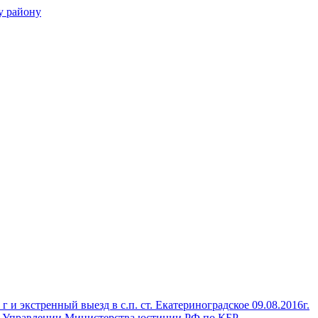
нском районе
– филиал по Прохладненском
и экстренный выезд в с.п. ст. Екатериноградское 09.08.2016г.
 в Управлении Министерства юстиции РФ по КБР
→