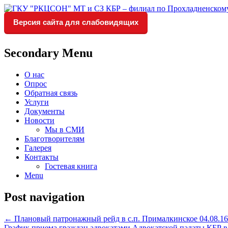
Версия сайта для слабовидящих
Социальное обслуживание в Прохладне
ГКУ "РКЦСОН" МТ и СЗ КБР 
Secondary Menu
О нас
Опрос
Обратная связь
Услуги
Документы
Новости
Мы в СМИ
Благотворителям
Галерея
Контакты
Гостевая книга
Menu
Post navigation
←
Плановый патронажный рейд в с.п. Прималкинское 04.08.16 г 
График приема граждан адвокатами Адвокатской палаты КБР