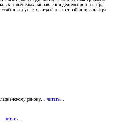
ажных и значимых направлений деятельности центра
селённых пунктах, отдалённых от районного центра.
охладненскому району…
читать…
го…
читать…