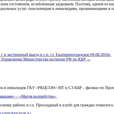
еским состоянием, ослабленным здоровьем. Поэтому, одним из в
оциальных услуг пенсионерам и инвалидами, проживающими в на
и экстренный выезд в с.п. ст. Екатериноградское 09.08.2016г.
 в Управлении Министерства юстиции РФ по КБР
→
аста и инвалидов ГКУ «РКЦСОН» МТ и СЗ КБР – филиал по Пр
макраме» – «Магия волшебства».
кому району и г.о. Прохладный в клубе для граждан пожило
 #ЗАОДНОМУЗЫКА!