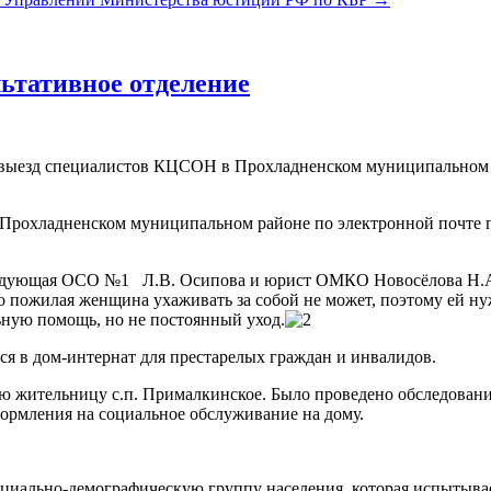
ьтативное отделение
й) выезд специалистов КЦСОН в Прохладненском муниципальном
Прохладненском муниципальном районе по электронной почте п
ведующая ОСО №1 Л.В. Осипова и юрист ОМКО Новосёлова Н.А
о пожилая женщина ухаживать за собой не может, поэтому ей ну
ную помощь, но не постоянный уход.
 в дом-интернат для престарелых граждан и инвалидов.
лую жительницу с.п. Прималкинское. Было проведено обследов
ормления на социальное обслуживание на дому.
циально-демографическую группу населения, которая испытывае