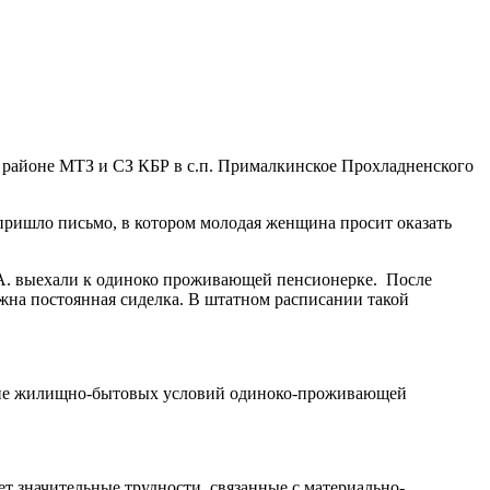
 районе МТЗ и СЗ КБР в с.п. Прималкинское Прохладненского
ришло письмо, в котором молодая женщина просит оказать
. выехали к одиноко проживающей пенсионерке. После
жна постоянная сиделка. В штатном расписании такой
ание жилищно-бытовых условий одиноко-проживающей
т значительные трудности, связанные с материально-