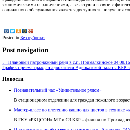
экономическими ограничениями, а зачастую и в связи с физич
социального обслуживания является доступность получения с
Posted in
Без рубрики
Post navigation
←
Плановый патронажный рейд в с.п. Прималкинское 04.08.16 г 
График приема граждан адвокатами Адвокатской палаты КБР
Новости
Познавательный час «Удивительное рядом»
В стационарном отделении для граждан пожилого возр
Мастер-класс по плетению кашпо для цветов в технике «
В ГКУ «РКЦСОН» МТ и СЗ КБР – филиал по Прохладненс
Продолжается приём заявок на музыкальный конкурс