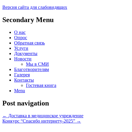
Версия сайта для слабовидящих
Социальное обслуживание в Прохладне
ГКУ "РКЦСОН" МТ и СЗ КБР 
Secondary Menu
О нас
Опрос
Обратная связь
Услуги
Документы
Новости
Мы в СМИ
Благотворителям
Галерея
Контакты
Гостевая книга
Menu
Post navigation
←
Доставка в медицинское учреждение
Конкурс “Спасибо интернету-2025”
→