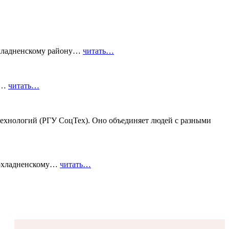
охладненскому району…
читать…
го…
читать…
ехнологий (РГУ СоцТех). Оно объединяет людей с разными
рохладненскому…
читать…