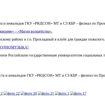
аста и инвалидов ГКУ «РКЦСОН» МТ и СЗ КБР – филиал по Пр
макраме» – «Магия волшебства».
кому району и г.о. Прохладный в клубе для граждан пожило
 #ЗАОДНОМУЗЫКА!
нное Российским государственным университетом социальных т
раста и инвалидов ГКУ «РКЦСОН» МТ и СЗ КБР – филиал по П