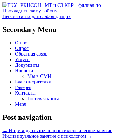
Версия сайта для слабовидящих
Социальное обслуживание в
ГКУ "РКЦСОН" МТ и СЗ
Secondary Menu
Прохладненском районе
КБР – филиал по
О нас
Прохладненскому району
Опрос
Обратная связь
Услуги
Документы
Новости
Мы в СМИ
Благотворителям
Галерея
Контакты
Гостевая книга
Menu
Post navigation
←
Индивидуальное нейропсихологическое занятие
Индивидуальное занятие с психологом
→