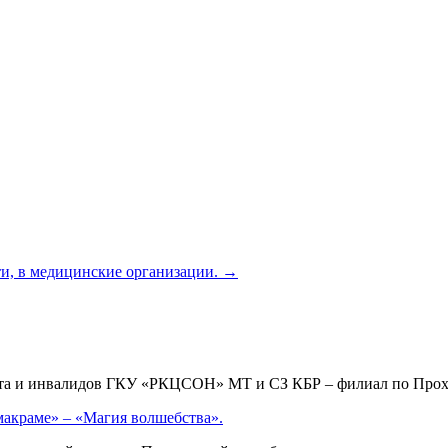
ти, в медицинские организации.
→
аста и инвалидов ГКУ «РКЦСОН» МТ и СЗ КБР – филиал по Пр
макраме» – «Магия волшебства».