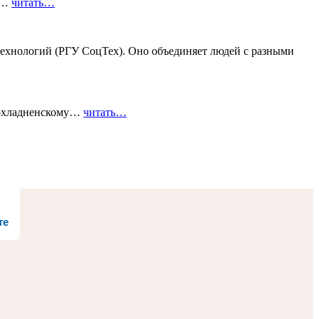
го…
читать…
ехнологий (РГУ СоцТех). Оно объединяет людей с разными
рохладненскому…
читать…
те