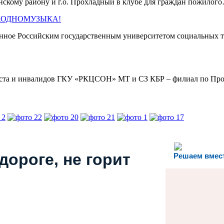
кому району и г.о. Прохладный в клубе для граждан пожило
 #ЗАОДНОМУЗЫКА!
нное Российским государственным университетом социальных т
раста и инвалидов ГКУ «РКЦСОН» МТ и СЗ КБР – филиал по П
дороге, не горит
Решаем вмес