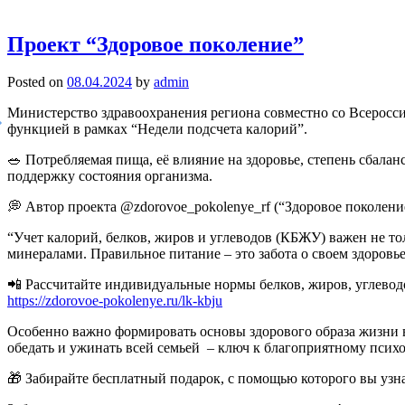
Проект “Здоровое поколение”
Posted on
08.04.2024
by
admin
Министерство здравоохранения региона совместно со Всеросс
функцией в рамках “Недели подсчета калорий”.
🥗 Потребляемая пища, её влияние на здоровье, степень сбала
поддержку состояния организма.
💭 Автор проекта @zdorovoe_pokolenye_rf (“Здоровое поколени
“Учет калорий, белков, жиров и углеводов (КБЖУ) важен не т
минералами. Правильное питание – это забота о своем здоровье
📲 Рассчитайте индивидуальные нормы белков, жиров, углевод
https://zdorovoe-pokolenye.ru/lk-kbju
Особенно важно формировать основы здорового образа жизни в
обедать и ужинать всей семьей – ключ к благоприятному псих
🎁 Забирайте бесплатный подарок, с помощью которого вы узн