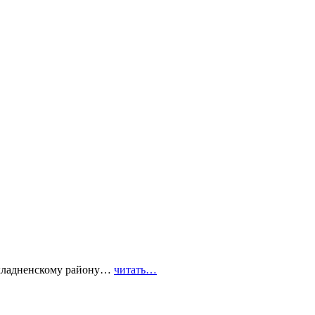
охладненскому району…
читать…