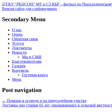
Версия сайта для слабовидящих
Социальное обслуживание в Прохладне
ГКУ "РКЦСОН" МТ и СЗ КБР 
Secondary Menu
О нас
Опрос
Обратная связь
Услуги
Документы
Новости
Мы в СМИ
Благотворителям
Галерея
Контакты
Гостевая книга
Menu
Post navigation
←
Помощь в огороде и на приусадебном участке
Доставка лиц старше 65 лет, проживающих в сельской местнос