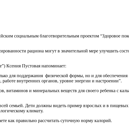
ийским социальным благотворительным проектом “Здоровое поко
нсированности рациона могут в значительной мере улучшить сос
е”) Ксения Пустовая напоминает:
олько для поддержания физической формы, но и для обеспечени
, работе внутренних органов, уровне энергии и настроении”.
ов, витаминов и минеральных веществ для своего ребенка с кал
сей семьей. Дети должны видеть пример взрослых и в пищевых 
ологическому климату.
аете как правильно рассчитать суточную норму калорий.