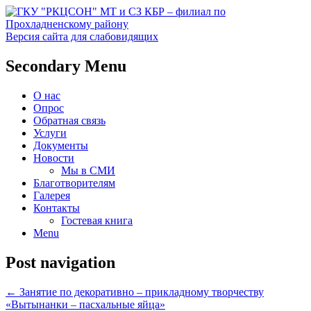
Версия сайта для слабовидящих
Социальное обслуживание в
ГКУ "РКЦСОН" МТ и СЗ
Secondary Menu
Прохладненском районе
КБР – филиал по
О нас
Прохладненскому району
Опрос
Обратная связь
Услуги
Документы
Новости
Мы в СМИ
Благотворителям
Галерея
Контакты
Гостевая книга
Menu
Post navigation
←
Занятие по декоративно – прикладному творчеству
«Вытынанки – пасхальные яйца»