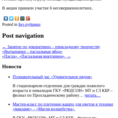
В акции приняли участие 6 несовершеннолетних.
Posted in
Без рубрики
Post navigation
←
Занятие по декоративно – прикладному творчеству
«Вытынанки – пасхальные яйца»
«Пасха». «Пасхальная викторина».
→
Новости
Познавательный час «Удивительное рядом»
В стационарном отделении для граждан пожилого
возраста и инвалидов ГКУ «РКЦСОН» МТ и СЗ КБР –
филиал по Прохладненскому району…
читать…
Мастер-класс по плетению кашпо для цветов в технике
«макраме» – «Магия волшебства».
В ГКУ «РКЦСОН» МТ и СЗ КБР – филиал по