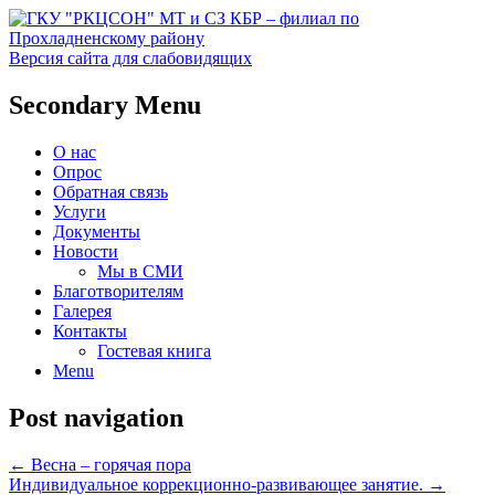
Версия сайта для слабовидящих
Социальное обслуживание в
ГКУ "РКЦСОН" МТ и СЗ
Secondary Menu
Прохладненском районе
КБР – филиал по
О нас
Прохладненскому району
Опрос
Обратная связь
Услуги
Документы
Новости
Мы в СМИ
Благотворителям
Галерея
Контакты
Гостевая книга
Menu
Post navigation
←
Весна – горячая пора
Индивидуальное коррекционно-развивающее занятие.
→