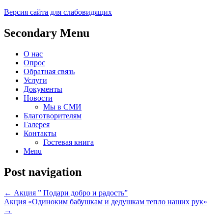
Версия сайта для слабовидящих
Социальное обслуживание в
ГКУ "РКЦСОН" МТ и СЗ
Secondary Menu
Прохладненском районе
КБР – филиал по
О нас
Прохладненскому району
Опрос
Обратная связь
Услуги
Документы
Новости
Мы в СМИ
Благотворителям
Галерея
Контакты
Гостевая книга
Menu
Post navigation
←
Акция ” Подари добро и радость”
Акция «Одиноким бабушкам и дедушкам тепло наших рук»
→