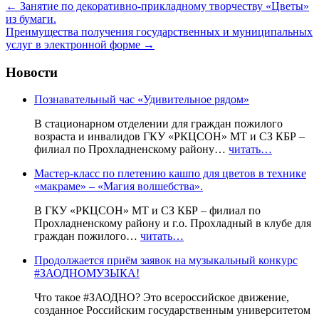
←
Занятие по декоративно-прикладному творчеству «Цветы»
из бумаги.
Преимущества получения государственных и муниципальных
услуг в электронной форме
→
Новости
Познавательный час «Удивительное рядом»
В стационарном отделении для граждан пожилого
возраста и инвалидов ГКУ «РКЦСОН» МТ и СЗ КБР –
филиал по Прохладненскому району…
читать…
Мастер-класс по плетению кашпо для цветов в технике
«макраме» – «Магия волшебства».
В ГКУ «РКЦСОН» МТ и СЗ КБР – филиал по
Прохладненскому району и г.о. Прохладный в клубе для
граждан пожилого…
читать…
Продолжается приём заявок на музыкальный конкурс
#ЗАОДНОМУЗЫКА!
Что такое #ЗАОДНО? Это всероссийское движение,
созданное Российским государственным университетом