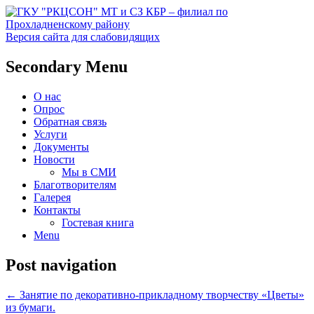
Версия сайта для слабовидящих
Социальное обслуживание в
ГКУ "РКЦСОН" МТ и СЗ
Secondary Menu
Прохладненском районе
КБР – филиал по
О нас
Прохладненскому району
Опрос
Обратная связь
Услуги
Документы
Новости
Мы в СМИ
Благотворителям
Галерея
Контакты
Гостевая книга
Menu
Post navigation
←
Занятие по декоративно-прикладному творчеству «Цветы»
из бумаги.