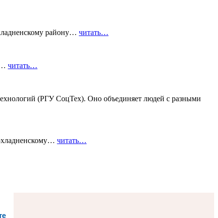
охладненскому району…
читать…
го…
читать…
ехнологий (РГУ СоцТех). Оно объединяет людей с разными
рохладненскому…
читать…
те