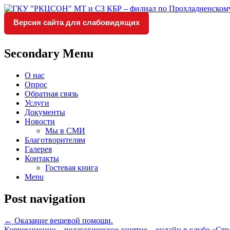
Версия сайта для слабовидящих
Социальное обслуживание в Прохладне
ГКУ "РКЦСОН" МТ и СЗ КБР 
Secondary Menu
О нас
Опрос
Обратная связь
Услуги
Документы
Новости
Мы в СМИ
Благотворителям
Галерея
Контакты
Гостевая книга
Menu
Post navigation
←
Оказание вещевой помощи.
Коррекционно – педагогическое занятие – онлайн в клубе «Стр