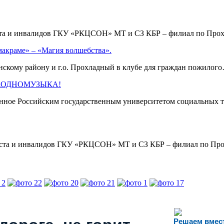
аста и инвалидов ГКУ «РКЦСОН» МТ и СЗ КБР – филиал по Пр
макраме» – «Магия волшебства».
кому району и г.о. Прохладный в клубе для граждан пожило
 #ЗАОДНОМУЗЫКА!
нное Российским государственным университетом социальных т
раста и инвалидов ГКУ «РКЦСОН» МТ и СЗ КБР – филиал по П
Решаем вмес