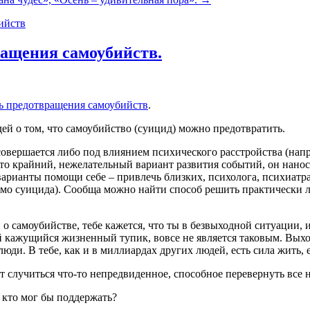
ащения самоубийств.
 предотвращения самоубийств
.
ей о том, что самоубийство (суицид) можно предотвратить.
овершается либо под влиянием психического расстройства (напри
то крайний, нежелательный вариант развития событий, он нанос
рианты помощи себе – привлечь близких, психолога, психиатра.
имо суицида). Сообща можно найти способ решить практически 
о самоубийстве, тебе кажется, что ты в безвыходной ситуации, 
й кажущийся жизненный тупик, вовсе не является таковым. Выход
и. В тебе, как и в миллиардах других людей, есть сила жить, ес
т случиться что-то непредвиденное, способное перевернуть все н
, кто мог бы поддержать?