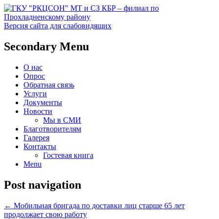
Версия сайта для слабовидящих
Социальное обслуживание в
ГКУ "РКЦСОН" МТ и СЗ
Secondary Menu
Прохладненском районе
КБР – филиал по
О нас
Прохладненскому району
Опрос
Обратная связь
Услуги
Документы
Новости
Мы в СМИ
Благотворителям
Галерея
Контакты
Гостевая книга
Menu
Post navigation
←
Мобильная бригада по доставки лиц старше 65 лет
продолжает свою работу