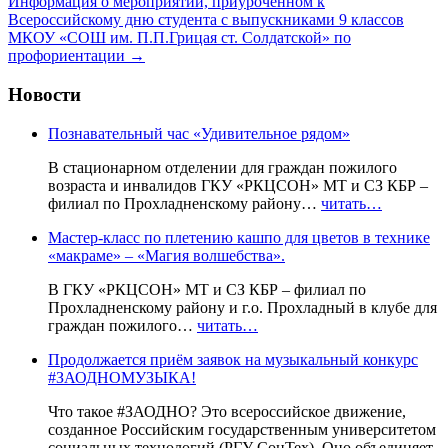
Информация о мероприятии, приуроченном к
Всероссийскому дню студента с выпускниками 9 классов
МКОУ «СОШ им. П.П.Грицая ст. Солдатской» по
профориентации
→
Новости
Познавательный час «Удивительное рядом»
В стационарном отделении для граждан пожилого
возраста и инвалидов ГКУ «РКЦСОН» МТ и СЗ КБР –
филиал по Прохладненскому району…
читать…
Мастер-класс по плетению кашпо для цветов в технике
«макраме» – «Магия волшебства».
В ГКУ «РКЦСОН» МТ и СЗ КБР – филиал по
Прохладненскому району и г.о. Прохладный в клубе для
граждан пожилого…
читать…
Продолжается приём заявок на музыкальный конкурс
#ЗАОДНОМУЗЫКА!
Что такое #ЗАОДНО? Это всероссийское движение,
созданное Российским государственным университетом
социальных технологий (РГУ СоцТех). Оно объединяет