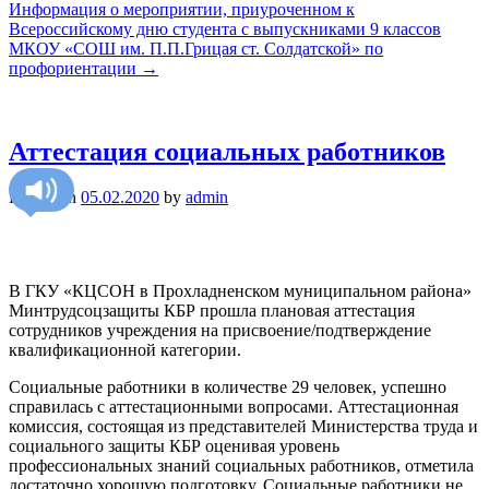
Информация о мероприятии, приуроченном к
Всероссийскому дню студента с выпускниками 9 классов
МКОУ «СОШ им. П.П.Грицая ст. Солдатской» по
профориентации
→
Аттестация социальных работников
Posted on
05.02.2020
by
admin
В ГКУ «КЦСОН в Прохладненском муниципальном района»
Минтрудсоцзащиты КБР прошла плановая аттестация
сотрудников учреждения на присвоение/подтверждение
квалификационной категории.
Социальные работники в количестве 29 человек, успешно
справилась с аттестационными вопросами. Аттестационная
комиссия, состоящая из представителей Министерства труда и
социального защиты КБР оценивая уровень
профессиональных знаний социальных работников, отметила
достаточно хорошую подготовку. Социальные работники не