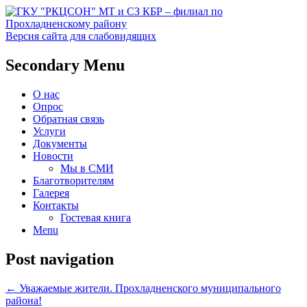
Версия сайта для слабовидящих
Социальное обслуживание в
ГКУ "РКЦСОН" МТ и СЗ
Secondary Menu
Прохладненском районе
КБР – филиал по
О нас
Прохладненскому району
Опрос
Обратная связь
Услуги
Документы
Новости
Мы в СМИ
Благотворителям
Галерея
Контакты
Гостевая книга
Menu
Post navigation
←
Уважаемые жители. Прохладненского муниципального
района!