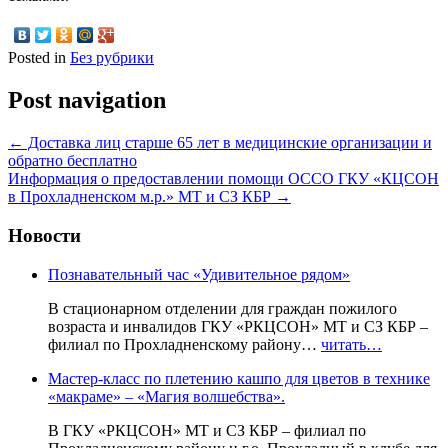
Posted in
Без рубрики
Post navigation
←
Доставка лиц старше 65 лет в медицинские организации и
обратно бесплатно
Информация о предоставлении помощи ОССО ГКУ «КЦСОН
в Прохладненском м.р.» МТ и СЗ КБР
→
Новости
Познавательный час «Удивительное рядом»
В стационарном отделении для граждан пожилого
возраста и инвалидов ГКУ «РКЦСОН» МТ и СЗ КБР –
филиал по Прохладненскому району…
читать…
Мастер-класс по плетению кашпо для цветов в технике
«макраме» – «Магия волшебства».
В ГКУ «РКЦСОН» МТ и СЗ КБР – филиал по