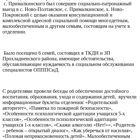
с. Прималкинского был совершен социально-патронажный
выезд в с. Ново-Полтавское, с. Прималкинское, х. Ново-
Покровский с целью оказания консультационной и
комплексной адресной социальной помощи многодетным,
малообеспеченным и другим семьям, состоящим на учете в
отделении.
Было посещено 6 семей, состоящих в ТКДН и ЗП
Прохладненского района, имеющие обстоятельства,
обуславливающие нуждаемость в социальном обслуживании
специалистов ОПППСиД.
С родителями провели беседы об обеспечении достойного
воспитания, образования, ухода и содержания детей, вручили
информационные буклеты отделения: «Родительский
авторитет», «Памятка по пожарной безопасности»,
«Особенности психологической адаптации учащихся 5-х
классов», «Особенности психологической адаптации
учащихся 1-х классов», «Скажи алкоголю «Нет!»», «Родитель
– ребенок – открытый диалог», «Как уберечься от насилия»,
«Половая неприкосновенность детей». Малообеспеченным