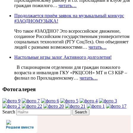
Прохладненскому району и г.о. Прохладный в клубе для
граждан пожилого…
читать…
Продолжается приём заявок на музыкальный конкурс
#ЗАОДНОМУЗЫКА!
Что такое #ЗАОДНО? Это всероссийское движение,
созданное Российским государственным университетом
социальных технологий (РГУ СоцТех). Оно объединяет
людей с разными возможностями…
читать…
Настольные игры залог Активного долголетия!
В стационарном отделении для граждан пожилого
возраста и инвалидов ГКУ «РКЦСОН» МТ и СЗ КБР –
филиал по Прохладненскому…
читать…
Фотогалерея
Search
Решаем вместе