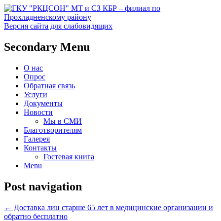
Версия сайта для слабовидящих
Социальное обслуживание в
ГКУ "РКЦСОН" МТ и СЗ
Secondary Menu
Прохладненском районе
КБР – филиал по
О нас
Прохладненскому району
Опрос
Обратная связь
Услуги
Документы
Новости
Мы в СМИ
Благотворителям
Галерея
Контакты
Гостевая книга
Menu
Post navigation
←
Доставка лиц старше 65 лет в медицинские организации и
обратно бесплатно