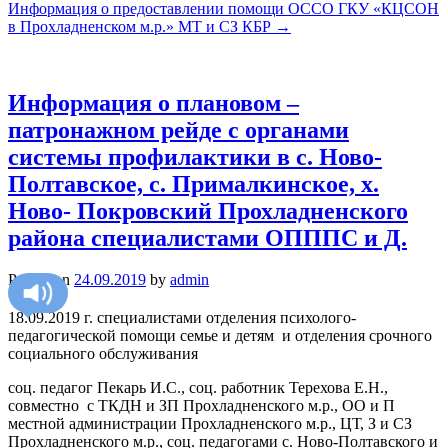
Информация о предоставлении помощи ОССО ГКУ «КЦСОН
в Прохладненском м.р.» МТ и СЗ КБР
→
Информация о плановом –
патронажном рейде с органами
системы профилактики в с. Ново-
Полтавское, с. Прималкинское, х.
Ново- Покровский Прохладненского
района специалистами ОПППС и Д.
Posted on
24.09.2019
by
admin
18.09.2019 г. специалистами отделения психолого-
педагогической помощи семье и детям и отделения срочного
социального обслуживания
соц. педагог Пекарь И.С., соц. работник Терехова Е.Н.,
совместно с ТКДН и ЗП Прохладненского м.р., ОО и П
местной администрации Прохладненского м.р., ЦТ, З и СЗ
Прохладненского м.р., соц. педагогами с. Ново-Полтавского и