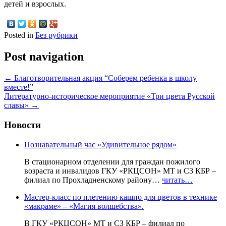
детей и взрослых.
Posted in
Без рубрики
Post navigation
←
Благотворительная акция “Соберем ребенка в школу
вместе!”
Литературно-историческое мероприятие «Три цвета Русской
славы»
→
Новости
Познавательный час «Удивительное рядом»
В стационарном отделении для граждан пожилого
возраста и инвалидов ГКУ «РКЦСОН» МТ и СЗ КБР –
филиал по Прохладненскому району…
читать…
Мастер-класс по плетению кашпо для цветов в технике
«макраме» – «Магия волшебства».
В ГКУ «РКЦСОН» МТ и СЗ КБР – филиал по