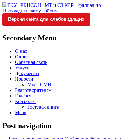
Версия сайта для слабовидящих
Социальное обслуживание в
ГКУ "РКЦСОН" МТ и СЗ
Прохладненском районе
КБР – филиал по
Secondary Menu
Прохладненскому району
О нас
Опрос
Обратная связь
Услуги
Документы
Новости
Мы в СМИ
Благотворителям
Галерея
Контакты
Гостевая книга
Menu
Post navigation
←
Благотворительная акция “Соберем ребенка в школу