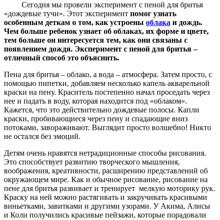
Сегодня мы провели эксперимент с пеной для бритья
«дождевые тучи». Этот эксперимент
помог узнать
особенным деткам о том, как устроены
облака
и дождь.
Чем больше ребенок узнает об облаках, их форме и цвете,
тем больше он интересуется тем, как они связаны с
появлением дождя. Эксперимент с пеной для бритья –
отличный способ это объяснить.
Пена для бритья – облако, а вода – атмосфера. Затем просто, с
помощью пипетки, добавляем несколько капель акварельной
краски на пену. Краситель постепенно начал проседать через
нее и падать в воду, которая находится под «облаком».
Кажется, что это действительно дождевые полосы. Капли
краски, пробивающиеся через пену и спадающие вниз
потоками, завораживают. Выглядит просто волшебно! Никто
не остался без эмоций.
Детям очень нравятся нетрадиционные способы рисования.
Это способствует развитию творческого мышления,
воображения, креативности, расширению представлений об
окружающем мире. Как и обычное рисование, рисование на
пене для бритья развивает и тренирует мелкую моторику рук.
Краску на ней можно растягивать и закручивать красивыми
виньетками, завитками и другими узорами. У Акима, Алисы
и Коли получились красивые пейзажи, которые порадовали