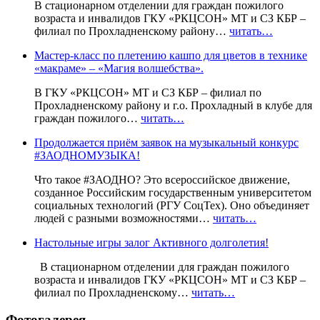
В стационарном отделении для граждан пожилого
возраста и инвалидов ГКУ «РКЦСОН» МТ и СЗ КБР –
филиал по Прохладненскому району…
читать…
Мастер-класс по плетению кашпо для цветов в технике
«макраме» – «Магия волшебства».
В ГКУ «РКЦСОН» МТ и СЗ КБР – филиал по
Прохладненскому району и г.о. Прохладный в клубе для
граждан пожилого…
читать…
Продолжается приём заявок на музыкальный конкурс
#ЗАОДНОМУЗЫКА!
Что такое #ЗАОДНО? Это всероссийское движение,
созданное Российским государственным университетом
социальных технологий (РГУ СоцТех). Оно объединяет
людей с разными возможностями…
читать…
Настольные игры залог Активного долголетия!
В стационарном отделении для граждан пожилого
возраста и инвалидов ГКУ «РКЦСОН» МТ и СЗ КБР –
филиал по Прохладненскому…
читать…
Фотогалерея