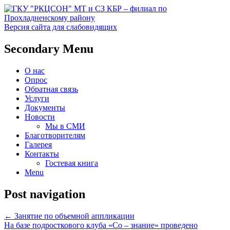
Версия сайта для слабовидящих
Социальное обслуживание в
ГКУ "РКЦСОН" МТ и СЗ
Secondary Menu
Прохладненском районе
КБР – филиал по
О нас
Прохладненскому району
Опрос
Обратная связь
Услуги
Документы
Новости
Мы в СМИ
Благотворителям
Галерея
Контакты
Гостевая книга
Menu
Post navigation
←
Занятие по объемной аппликации
На базе подросткового клуба «Со – знание» проведено