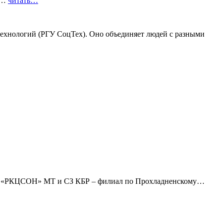
го…
читать…
ехнологий (РГУ СоцТех). Оно объединяет людей с разными
КУ «РКЦСОН» МТ и СЗ КБР – филиал по Прохладненскому…