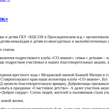
ок»
мье и детям ГКУ «КЦСОН в Прохладненском м.р.» организовали
 детям-инвалидам и детям из многодетных и малообеспеченных 
х этапов.
 движения подросткового клуба «СО-знание», семьи с детками 
 еще подростком участвовал в наших благотворительных акциях,
роведения крестного хода с Моздокской иконой Божией Матери в
и Ставропольского края наши волонтеры клуба «СО-знание», Бут
провели благотворительную ярмарку. Добровольцы призывали в
вать в празднике «Счастливое детство». А далее участник акц
а «Доброе сердце». Сотни людей, жителей и паломников стали у
и новой жизни.
 добра и милосердия имеют место быть, и что есть люди готовые