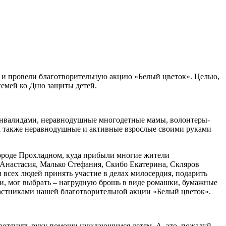
 и провели благотворительную акцию «Белый цветок». Целью,
семей ко Дню защиты детей.
– инвалидами, неравнодушные многодетные мамы, волонтеры-
 а также неравнодушные и активные взрослые своими руками
 городе Прохладном, куда прибыли многие жители
 Анастасия, Малько Стефания, Скибо Екатерина, Скляров
сех людей принять участие в делах милосердия, подарить
ии, мог выбрать – нагрудную брошь в виде ромашки, бумажные
частниками нашей благотворительной акции «Белый цветок».
 протянуть руку помощи нуждающимся детям. А, это, пожалуй,