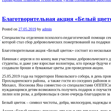
Благотворительная акция «Белый цвет
Posted on
27.05.2019
by
admin
Специалисты отделения психолого-педагогической помощи се
которой стал сбор добровольческих пожертвований на подарки
Благотворительная акция «Белый цветок» состоит из нескольки
Начиная с апреля и по конец мая участники добровольческого
студенты, и даже уже взрослые волонтеры, кто прежде будучи
создавали броши и бумажные цветы для проведения акции.
25.05.2019 года на территории Никольского собора, в день п
Прохладненского района, а также гости из соседних районов 
Михаил, Носонова Яна совместно со специалистами ОПППСиД 
нуждающимся детям возможность получить подарок и поучаство
лилии или розы, а добровольцы в свою очередь благодарили з
Белый цветок – символ чистоты, добра, милосердия, надежды 
Акция «Белый цветок» показала, что как и сто лет назад, дела