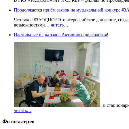
В ГКУ «РКЦСОН» МТ и СЗ КБР – филиал по Прохладненс
Продолжается приём заявок на музыкальный конкурс
Что такое #ЗАОДНО? Это всероссийское движение, созда
возможностями…
читать…
Настольные игры залог Активного долголетия!
В стационарн
читать…
Фотогалерея