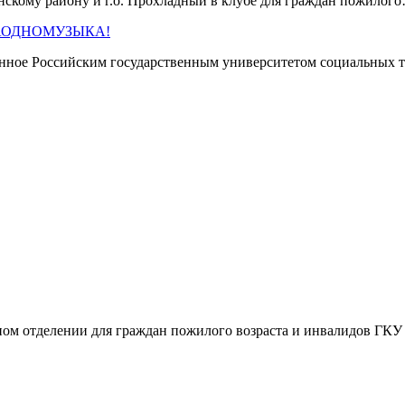
кому району и г.о. Прохладный в клубе для граждан пожило
 #ЗАОДНОМУЗЫКА!
нное Российским государственным университетом социальных т
ом отделении для граждан пожилого возраста и инвалидов Г