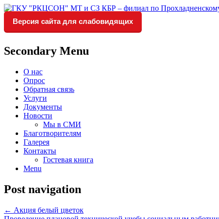
Версия сайта для слабовидящих
Социальное обслуживание в Прохладне
ГКУ "РКЦСОН" МТ и СЗ КБР 
Secondary Menu
О нас
Опрос
Обратная связь
Услуги
Документы
Новости
Мы в СМИ
Благотворителям
Галерея
Контакты
Гостевая книга
Menu
Post navigation
←
Акция белый цветок
Проведение плановой технической учебы социальным работн