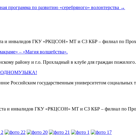
программа по развитию «серебряного» волонтерства
→
аста и инвалидов ГКУ «РКЦСОН» МТ и СЗ КБР – филиал по Пр
макраме» – «Магия волшебства».
кому району и г.о. Прохладный в клубе для граждан пожило
 #ЗАОДНОМУЗЫКА!
нное Российским государственным университетом социальных т
раста и инвалидов ГКУ «РКЦСОН» МТ и СЗ КБР – филиал по П