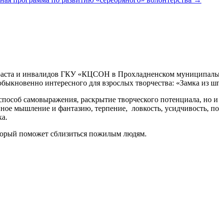
озраста и инвалидов ГКУ «КЦСОН в Прохладненском муниципал
обыкновенно интересного для взрослых творчества: «Замка из ш
способ самовыражения, раскрытие творческого потенциала, но и
ое мышление и фантазию, терпение, ловкость, усидчивость, позв
ка.
торый поможет сблизиться пожилым людям.