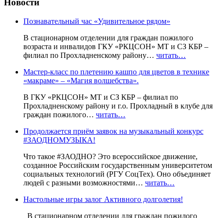
Новости
Познавательный час «Удивительное рядом»
В стационарном отделении для граждан пожилого
возраста и инвалидов ГКУ «РКЦСОН» МТ и СЗ КБР –
филиал по Прохладненскому району…
читать…
Мастер-класс по плетению кашпо для цветов в технике
«макраме» – «Магия волшебства».
В ГКУ «РКЦСОН» МТ и СЗ КБР – филиал по
Прохладненскому району и г.о. Прохладный в клубе для
граждан пожилого…
читать…
Продолжается приём заявок на музыкальный конкурс
#ЗАОДНОМУЗЫКА!
Что такое #ЗАОДНО? Это всероссийское движение,
созданное Российским государственным университетом
социальных технологий (РГУ СоцТех). Оно объединяет
людей с разными возможностями…
читать…
Настольные игры залог Активного долголетия!
В стационарном отделении для граждан пожилого