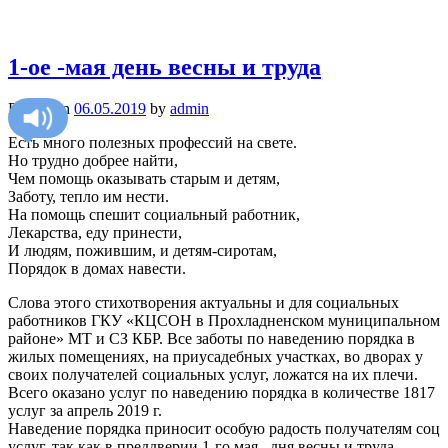
1-ое -мая день весны и труда
Posted on
06.05.2019
by
admin
Есть много полезных профессий на свете.
Но трудно добрее найти,
Чем помощь оказывать старым и детям,
Заботу, тепло им нести.
На помощь спешит социальный работник,
Лекарства, еду принести,
И людям, пожившим, и детям-сиротам,
Порядок в домах навести.
Слова этого стихотворения актуальны и для социальных
работников ГКУ «КЦСОН в Прохладненском муниципальном
районе» МТ и СЗ КБР. Все заботы по наведению порядка в
жилых помещениях, на приусадебных участках, во дворах у
своих получателей социальных услуг, ложатся на их плечи.
Всего оказано услуг по наведению порядка в количестве 1817
услуг за апрель 2019 г.
Наведение порядка приносит особую радость получателям соц
услуг, так как в преддверии 1-го мая –дня весны и труда,