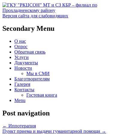
Версия сайта для слабовидящих
Социальное обслуживание в
ГКУ "РКЦСОН" МТ и СЗ
Secondary Menu
Прохладненском районе
КБР – филиал по
О нас
Прохладненскому району
Опрос
Обратная связь
Услуги
Документы
Новости
Мы в СМИ
Благотворителям
Галерея
Контакты
Гостевая книга
Menu
Post navigation
←
Иппотерапия
Пункт приема и выдачи гуманитарной помощи
→