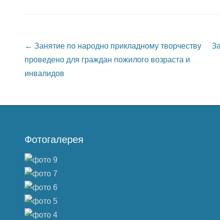
Post navigation
←
Занятие по народно прикладному творчеству
За
проведено для граждан пожилого возраста и
инвалидов
Фотогалерея