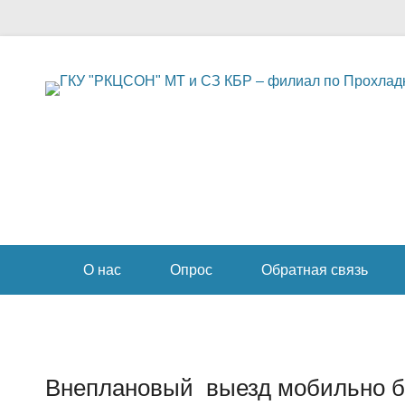
Социальное обслуживание в Прохладненском районе
ГКУ "РКЦСОН" МТ и
СЗ КБР – филиал по
Прохладненскому
Secondary Menu
району
О нас
Опрос
Обратная связь
Внеплановый выезд мобильно бр