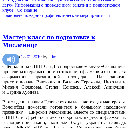
детям Информация о проведенном занятии в подростковом
клубе «Со-знание»
Плановые пожарно-профилактические мероприятия
→
Мастер класс по подготовке к
Масленице
Posted on
28.02.2019
by
admin
Специалисты ОПППС и Д в подростковом клубе «Со-знание»
провели мастер-класс по изготовлению флажков из ткани для
оформления праздничной площадки. На занятии
присутствовали Виктория и Валерия Тереховы, Николай и
Михаил Скляровы, Степан Коневец, Алексей Аникушин
и
Зарина Хубиева.
В этот день в нашем Центре открылась настоящая мастерская.
Волонтёры помогали готовиться к большому народному
празднику – Широкой Масленице. Вместе со специалистами
ОПППС и Д ребята и девчата кроили, вырезали флажки из
разноцветной ткани, которые будут украшать площадь
перед
МКУК «ЦК и Д с.п. ст. Солдатская»
, где будет