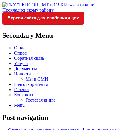
Версия сайта для слабовидящих
Социальное обслуживание в
ГКУ "РКЦСОН" МТ и СЗ
Прохладненском районе
КБР – филиал по
Secondary Menu
Прохладненскому району
О нас
Опрос
Обратная связь
Услуги
Документы
Новости
Мы в СМИ
Благотворителям
Галерея
Контакты
Гостевая книга
Menu
Post navigation
←
Отделение психолого-педагогической помощи семье и