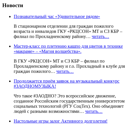
Новости
Познавательный час «Удивительное рядом»
В стационарном отделении для граждан пожилого
возраста и инвалидов ГКУ «РКЦСОН» МТ и СЗ КБР –
филиал по Прохладненскому району…
читать…
Мастер-класс по плетению кашпо для цветов в технике
«макраме» – «Магия волшебства».
В ГКУ «РКЦСОН» МТ и СЗ КБР – филиал по
Прохладненскому району и г.о. Прохладный в клубе для
граждан пожилого…
читать…
Продолжается приём заявок на музыкальный конкурс
#ЗАОДНОМУЗЫКА!
Что такое #ЗАОДНО? Это всероссийское движение,
созданное Российским государственным университетом
социальных технологий (РГУ СоцТех). Оно объединяет
людей с разными возможностями…
читать…
Настольные игры залог Активного долголетия!