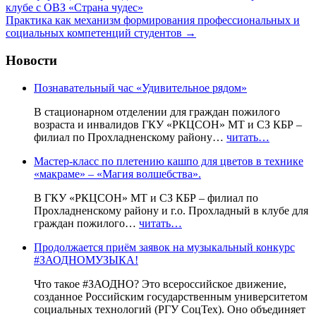
клубе с ОВЗ «Страна чудес»
Практика как механизм формирования профессиональных и
социальных компетенций студентов
→
Новости
Познавательный час «Удивительное рядом»
В стационарном отделении для граждан пожилого
возраста и инвалидов ГКУ «РКЦСОН» МТ и СЗ КБР –
филиал по Прохладненскому району…
читать…
Мастер-класс по плетению кашпо для цветов в технике
«макраме» – «Магия волшебства».
В ГКУ «РКЦСОН» МТ и СЗ КБР – филиал по
Прохладненскому району и г.о. Прохладный в клубе для
граждан пожилого…
читать…
Продолжается приём заявок на музыкальный конкурс
#ЗАОДНОМУЗЫКА!
Что такое #ЗАОДНО? Это всероссийское движение,
созданное Российским государственным университетом
социальных технологий (РГУ СоцТех). Оно объединяет