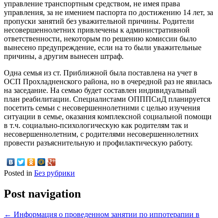
управление транспортным средством, не имея права
управления, за не имением паспорта по достижению 14 лет, за
пропуски занятий без уважительной причины. Родители
несовершеннолетних привлечены к административной
ответственности, некоторым по решению комиссии было
вынесено предупреждение, если на то были уважительные
причины, а другим вынесен штраф.
Одна семья из ст. Приближной была поставлена на учет в
ОСП Прохладненского района, но в очередной раз не явилась
на заседание. На семью будет составлен индивидуальный
план реабилитации. Специалистами ОПППСиД планируется
посетить семьи с несовершеннолетними с целью изучения
ситуации в семье, оказания комплексной социальной помощи
в т.ч. социально-психологическую как родителям так и
несовершеннолетним, с родителями несовершеннолетних
провести разъяснительную и профилактическую работу.
Posted in
Без рубрики
Post navigation
←
Информация о проведенном занятии по иппотерапии в