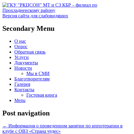
Версия сайта для слабовидящих
Социальное обслуживание в
ГКУ "РКЦСОН" МТ и СЗ
Secondary Menu
Прохладненском районе
КБР – филиал по
О нас
Прохладненскому району
Опрос
Обратная связь
Услуги
Документы
Новости
Мы в СМИ
Благотворителям
Галерея
Контакты
Гостевая книга
Menu
Post navigation
←
Информация о проведенном занятии по иппотерапии в
клубе с ОВЗ «Страна чудес»