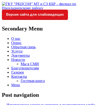
Версия сайта для слабовидящих
Социальное обслуживание в
ГКУ "РКЦСОН" МТ и СЗ
Прохладненском районе
КБР – филиал по
Secondary Menu
Прохладненскому району
О нас
Опрос
Обратная связь
Услуги
Документы
Новости
Мы в СМИ
Благотворителям
Галерея
Контакты
Гостевая книга
Menu
Post navigation
←
Изготовление елочных игрушек в подростковом клубе