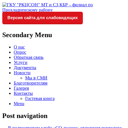
Версия сайта для слабовидящих
Социальное обслуживание в
ГКУ "РКЦСОН" МТ и СЗ
Прохладненском районе
КБР – филиал по
Secondary Menu
Прохладненскому району
О нас
Опрос
Обратная связь
Услуги
Документы
Новости
Мы в СМИ
Благотворителям
Галерея
Контакты
Гостевая книга
Menu
Post navigation
←
В подростковом клубе «СО-знание» отделения психолого-