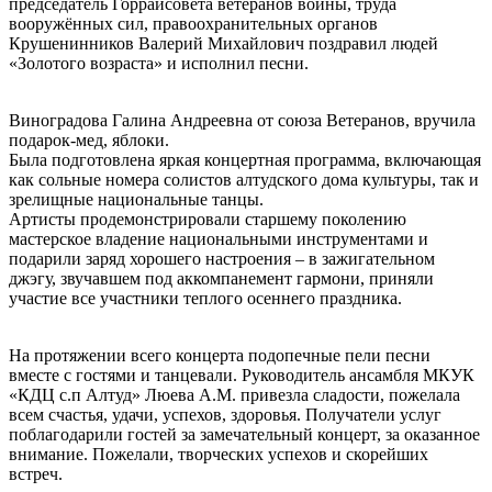
председатель Горрайсовета ветеранов войны, труда
вооружённых сил, правоохранительных органов
Крушенинников Валерий Михайлович поздравил людей
«Золотого возраста» и исполнил песни.
Виноградова Галина Андреевна от союза Ветеранов, вручила
подарок-мед, яблоки.
Была подготовлена яркая концертная программа, включающая
как сольные номера солистов алтудского дома культуры, так и
зрелищные национальные танцы.
Артисты продемонстрировали старшему поколению
мастерское владение национальными инструментами и
подарили заряд хорошего настроения – в зажигательном
джэгу, звучавшем под аккомпанемент гармони, приняли
участие все участники теплого осеннего праздника.
На протяжении всего концерта подопечные пели песни
вместе с гостями и танцевали. Руководитель ансамбля МКУК
«КДЦ с.п Алтуд» Люева А.М. привезла сладости, пожелала
всем счастья, удачи, успехов, здоровья. Получатели услуг
поблагодарили гостей за замечательный концерт, за оказанное
внимание. Пожелали, творческих успехов и скорейших
встреч.