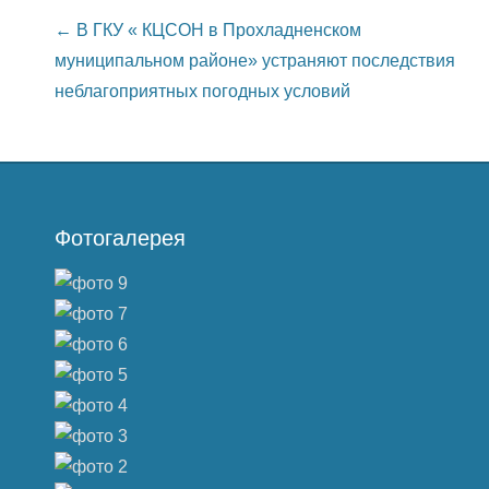
Post navigation
←
В ГКУ « КЦСОН в Прохладненском
муниципальном районе» устраняют последствия
неблагоприятных погодных условий
Фотогалерея