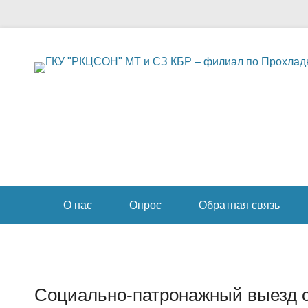
Социальное обслуживание в Прохладненском районе
ГКУ "РКЦСОН" МТ и
СЗ КБР – филиал по
Прохладненскому
Secondary Menu
району
О нас
Опрос
Обратная связь
Социально-патронажный выезд с