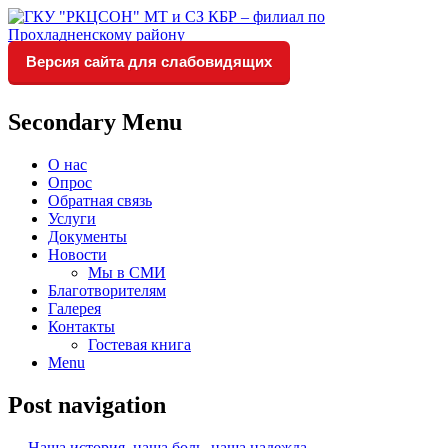
Версия сайта для слабовидящих
Социальное обслуживание в
ГКУ "РКЦСОН" МТ и СЗ
Прохладненском районе
КБР – филиал по
Secondary Menu
Прохладненскому району
О нас
Опрос
Обратная связь
Услуги
Документы
Новости
Мы в СМИ
Благотворителям
Галерея
Контакты
Гостевая книга
Menu
Post navigation
←
Наша история, наша боль, наша надежда…