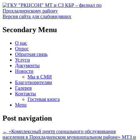
Версия сайта для слабовидящих
Социальное обслуживание в
ГКУ "РКЦСОН" МТ и СЗ
Secondary Menu
Прохладненском районе
КБР – филиал по
О нас
Прохладненскому району
Опрос
Обратная связь
Услуги
Документы
Новости
Мы в СМИ
Благотворителям
Галерея
Контакты
Гостевая книга
Menu
Post navigation
←
«Комплексный центр социального обслуживания
населения в Прохладненском муниципальном районе» МТЗ и