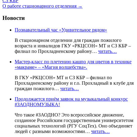
СЗ КБР
О работе стационарного отделения
→
Новости
Познавательный час «Удивительное рядом»
В стационарном отделении для граждан пожилого
возраста и инвалидов ГКУ «РКЦСОН» МТ и СЗ КБР –
филиал по Прохладненскому району…
читать…
Мастер-класс по плетению кашпо для цветов в технике
«макраме» – «Магия волшебства».
В ГКУ «РКЦСОН» МТ и СЗ КБР – филиал по
Прохладненскому району и г.о. Прохладный в клубе для
граждан пожилого…
читать…
Продолжается приём заявок на музыкальный конкурс
#ЗАОДНОМУЗЫКА!
Что такое #ЗАОДНО? Это всероссийское движение,
созданное Российским государственным университетом
социальных технологий (РГУ СоцТех). Оно объединяет
людей с разными возможностями…
читать…