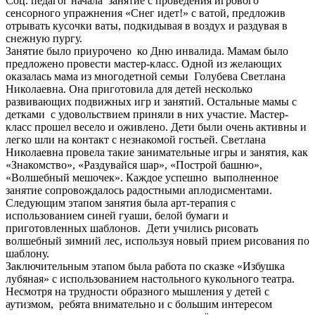
Соц. педагог начала занятие с проведения игрового
сенсорного упражнения «Снег идет!» с ватой, предложив
отрывать кусочки ваты, подкидывая в воздух и раздувая в
снежную пургу.
Занятие было приурочено ко Дню инвалида. Мамам было
предложено провести мастер-класс. Одной из желающих
оказалась мама из многодетной семьи Голубева Светлана
Николаевна. Она приготовила для детей несколько
развивающих подвижных игр и занятий. Остальные мамы с
детками с удовольствием приняли в них участие. Мастер-
класс прошел весело и оживлено. Дети были очень активны и
легко шли на контакт с незнакомой гостьей. Светлана
Николаевна провела такие занимательные игры и занятия, как
«Знакомство», «Раздувайся шар», «Построй башню»,
«Волшебный мешочек». Каждое успешно выполненное
занятие сопровождалось радостными аплодисментами.
Следующим этапом занятия была арт-терапия с
использованием синей гуаши, белой бумаги и
приготовленных шаблонов. Дети учились рисовать
волшебный зимний лес, используя новый прием рисования по
шаблону.
Заключительным этапом была работа по сказке «Избушка
лубяная» с использованием настольного кукольного театра.
Несмотря на трудности образного мышления у детей с
аутизмом, ребята внимательно и с большим интересом