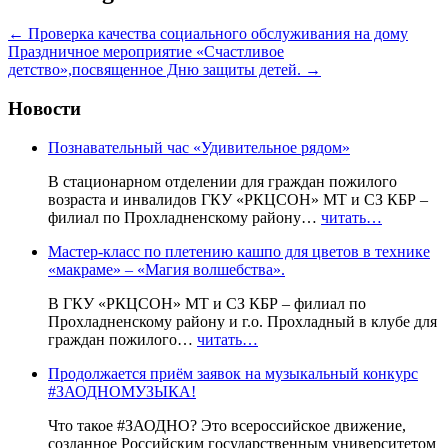
←
Проверка качества социального обслуживания на дому
Праздничное мероприятие «Счастливое
детство»,посвященное Дню защиты детей.
→
Новости
Познавательный час «Удивительное рядом»
В стационарном отделении для граждан пожилого
возраста и инвалидов ГКУ «РКЦСОН» МТ и СЗ КБР –
филиал по Прохладненскому району…
читать…
Мастер-класс по плетению кашпо для цветов в технике
«макраме» – «Магия волшебства».
В ГКУ «РКЦСОН» МТ и СЗ КБР – филиал по
Прохладненскому району и г.о. Прохладный в клубе для
граждан пожилого…
читать…
Продолжается приём заявок на музыкальный конкурс
#ЗАОДНОМУЗЫКА!
Что такое #ЗАОДНО? Это всероссийское движение,
созданное Российским государственным университетом