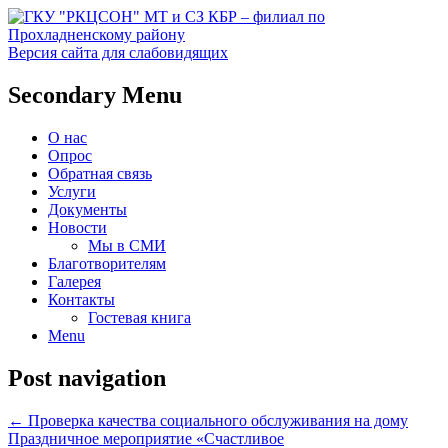
Версия сайта для слабовидящих
Социальное обслуживание в
ГКУ "РКЦСОН" МТ и СЗ
Secondary Menu
Прохладненском районе
КБР – филиал по
О нас
Прохладненскому району
Опрос
Обратная связь
Услуги
Документы
Новости
Мы в СМИ
Благотворителям
Галерея
Контакты
Гостевая книга
Menu
Post navigation
←
Проверка качества социального обслуживания на дому
Праздничное мероприятие «Счастливое