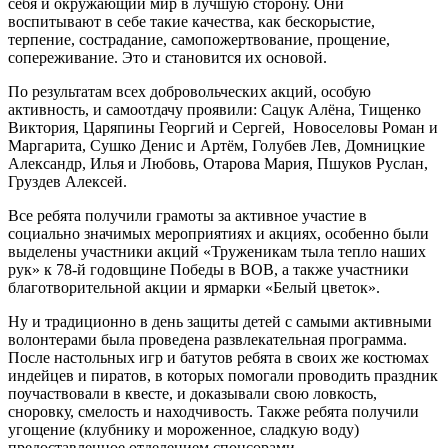
себя и окружающий мир в лучшую сторону. Они
воспитывают в себе такие качества, как бескорыстие,
терпение, сострадание, самопожертвование, прощение,
сопереживание. Это и становится их основой.
По результатам всех добровольческих акций, особую
активность, и самоотдачу проявили: Сацук Алёна, Тищенко
Виктория, Царяпины Георгий и Сергей, Новоселовы Роман и
Маргарита, Сушко Денис и Артём, Голубев Лев, Домницкие
Александр, Илья и Любовь, Отарова Мария, Пшуков Руслан,
Груздев Алексей.
Все ребята получили грамоты за активное участие в
социально значимых мероприятиях и акциях, особенно были
выделены участники акций «Труженикам тыла тепло наших
рук» к 78-й годовщине Победы в ВОВ, а также участники
благотворительной акции и ярмарки «Белый цветок».
Ну и традиционно в день защиты детей с самыми активными
волонтерами была проведена развлекательная программа.
После настольных игр и батутов ребята в своих же костюмах
индейцев и пиратов, в которых помогали проводить праздник
поучаствовали в квесте, и доказывали свою ловкость,
сноровку, смелость и находчивость. Также ребята получили
угощение (клубнику и мороженное, сладкую воду)
предоставленное отделением спонсорами.