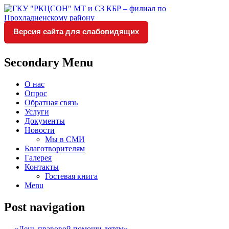
Версия сайта для слабовидящих
Социальное обслуживание в
ГКУ "РКЦСОН" МТ и СЗ
Прохладненском районе
КБР – филиал по
Secondary Menu
Прохладненскому району
О нас
Опрос
Обратная связь
Услуги
Документы
Новости
Мы в СМИ
Благотворителям
Галерея
Контакты
Гостевая книга
Menu
Post navigation
←
«День правовой помощи детям»