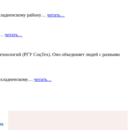
охладненскому району…
читать…
го…
читать…
ехнологий (РГУ СоцТех). Оно объединяет людей с разными
рохладненскому…
читать…
те