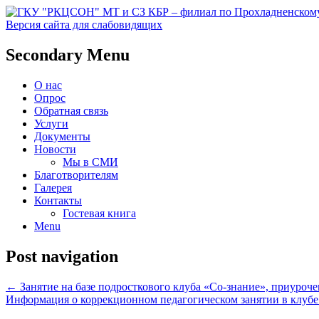
Версия сайта для слабовидящих
Социальное обслуживание в Прохладне
ГКУ "РКЦСОН" МТ и СЗ КБР 
Secondary Menu
О нас
Опрос
Обратная связь
Услуги
Документы
Новости
Мы в СМИ
Благотворителям
Галерея
Контакты
Гостевая книга
Menu
Post navigation
←
Занятие на базе подросткового клуба «Со-знание», приуроч
Информация о коррекционном педагогическом занятии в клубе