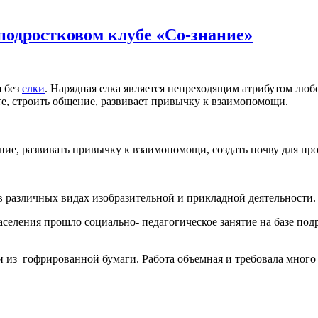
подростковом клубе «Со-знание»
я без
елки
. Нарядная елка является непреходящим атрибутом люб
е, строить общение, развивает привычку к взаимопомощи.
ение, развивать привычку к взаимопомощи, создать почву для п
в различных видах изобразительной и прикладной деятельности.
аселения прошло социально- педагогическое занятие на базе под
 из гофрированной бумаги. Работа объемная и требовала много 