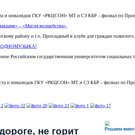
аста и инвалидов ГКУ «РКЦСОН» МТ и СЗ КБР – филиал по Пр
макраме» – «Магия волшебства».
кому району и г.о. Прохладный в клубе для граждан пожило
 #ЗАОДНОМУЗЫКА!
нное Российским государственным университетом социальных т
раста и инвалидов ГКУ «РКЦСОН» МТ и СЗ КБР – филиал по П
дороге, не горит
Решаем вмес