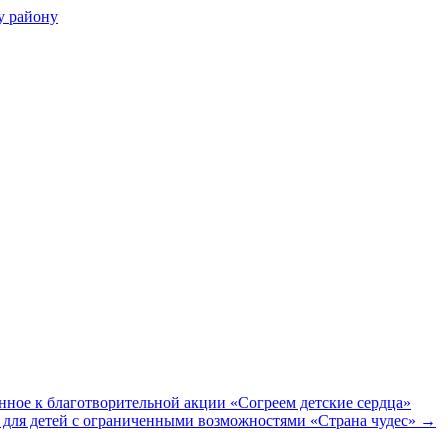
нском районе
– филиал по Прохладненском
енное к благотворительной акции «Согреем детские сердца»
 для детей с ограниченными возможностями «Страна чудес»
→