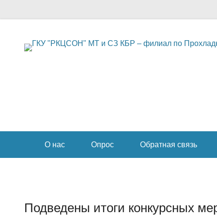
Социальное обслуживание в Прохладненском районе
ГКУ "РКЦСОН" МТ и
СЗ КБР – филиал по
Прохладненскому
Secondary Menu
району
О нас
Опрос
Обратная связь
Подведены итоги конкурсных ме