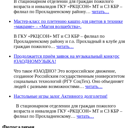
В стационарном отделении для граждан пожилого
возраста и инвалидов ГКУ «РКЦСОН» МТ и СЗ КБР –
филиал по Прохладненскому району…
читать…
Мастер-класс по плетению кашпо для цветов в технике
«макраме» – «Магия волшебства».
В ГКУ «РКЦСОН» МТ и СЗ КБР – филиал по
Прохладненскому району и г.о. Прохладный в клубе для
граждан пожилого…
читать…
Продолжается приём заявок на музыкальный конкурс
#ЗАОДНОМУЗЫКА!
Что такое #ЗАОДНО? Это всероссийское движение,
созданное Российским государственным университетом
социальных технологий (РГУ СоцТех). Оно объединяет
людей с разными возможностями…
читать…
Настольные игры залог Активного долголетия!
В стационарном отделении для граждан пожилого
возраста и инвалидов ГКУ «РКЦСОН» МТ и СЗ КБР –
филиал по Прохладненскому…
читать…
Фотогалерея