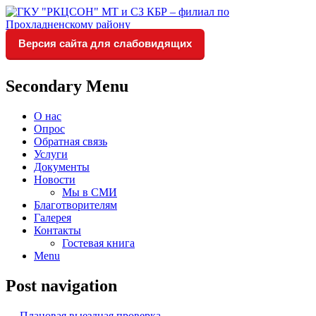
Версия сайта для слабовидящих
Социальное обслуживание в
ГКУ "РКЦСОН" МТ и СЗ
Прохладненском районе
КБР – филиал по
Secondary Menu
Прохладненскому району
О нас
Опрос
Обратная связь
Услуги
Документы
Новости
Мы в СМИ
Благотворителям
Галерея
Контакты
Гостевая книга
Menu
Post navigation
←
Плановая выездная проверка