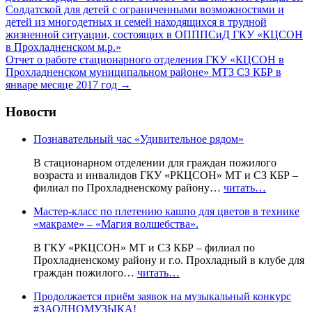
Солдатской для детей с ограниченными возможностями и
детей из многодетных и семей находящихся в трудной
жизненной ситуации, состоящих в ОПППСиД ГКУ «КЦСОН
в Прохладненском м.р.»
Отчет о работе стационарного отделения ГКУ «КЦСОН в
Прохладненском муниципальном районе» МТЗ СЗ КБР в
январе месяце 2017 год
→
Новости
Познавательный час «Удивительное рядом»
В стационарном отделении для граждан пожилого
возраста и инвалидов ГКУ «РКЦСОН» МТ и СЗ КБР –
филиал по Прохладненскому району…
читать…
Мастер-класс по плетению кашпо для цветов в технике
«макраме» – «Магия волшебства».
В ГКУ «РКЦСОН» МТ и СЗ КБР – филиал по
Прохладненскому району и г.о. Прохладный в клубе для
граждан пожилого…
читать…
Продолжается приём заявок на музыкальный конкурс
#ЗАОДНОМУЗЫКА!