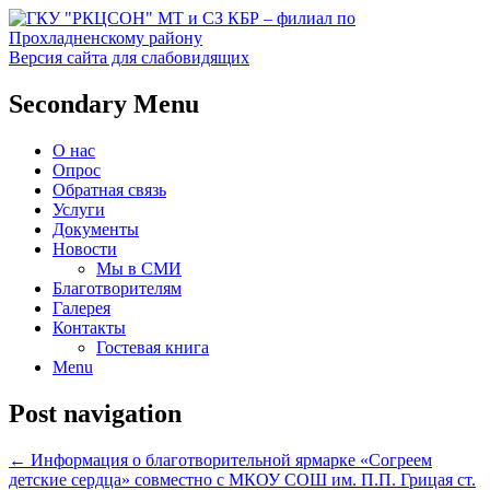
Версия сайта для слабовидящих
Социальное обслуживание в
ГКУ "РКЦСОН" МТ и СЗ
Secondary Menu
Прохладненском районе
КБР – филиал по
О нас
Прохладненскому району
Опрос
Обратная связь
Услуги
Документы
Новости
Мы в СМИ
Благотворителям
Галерея
Контакты
Гостевая книга
Menu
Post navigation
←
Информация о благотворительной ярмарке «Согреем
детские сердца» совместно с МКОУ СОШ им. П.П. Грицая ст.