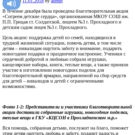
Posted on
11.01.2018
by
admin
В течение декабря была проведена благотворительная акция
«Согреем детские сердца», организованная МКОУ СОШ им.
П.П. Грицая ст. Солдатской, лицеем №3 г. Прохладного и
детским садом лицея №3 г. Прохладного.
Цель акции: поддержка детей из семей, находящихся в
трудной жизненной ситуации, помочь детям, в том числе
детям – инвалидам ощутить заботу и внимание, подарить
новогодние подарки и праздничное настроение. Ученики с
сердечной добротой и любовью собрали игрушки,
канцелярские наборы, книги, теплые вещи, а также приняли
участие в изготовлении новогодних поделок для
благотворительной ярмарки, направленной на сбор средств
для детей – инвалидов и детей с ограниченными
возможностями.
Фото 1-2: Представители и участники благотворительной
акции доставили собранные игрушки, новогодние поделки,
теплые вещи в ГКУ «КЦСОН в Прохладненском м.р.»
Вся помощь, собранная детьми, послужит на благо, поможет
этим детям ощутить любовь и заботу, подарит радость и