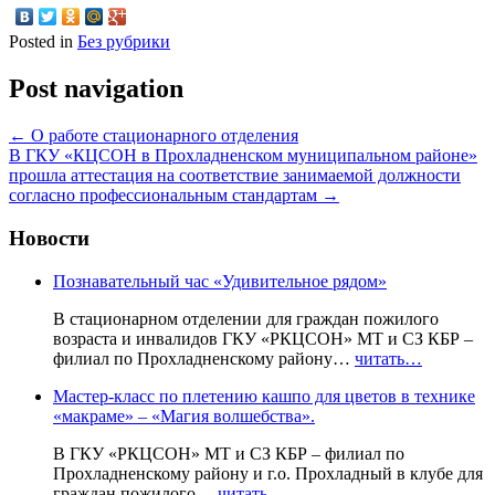
Posted in
Без рубрики
Post navigation
←
О работе стационарного отделения
В ГКУ «КЦСОН в Прохладненском муниципальном районе»
прошла аттестация на соответствие занимаемой должности
согласно профессиональным стандартам
→
Новости
Познавательный час «Удивительное рядом»
В стационарном отделении для граждан пожилого
возраста и инвалидов ГКУ «РКЦСОН» МТ и СЗ КБР –
филиал по Прохладненскому району…
читать…
Мастер-класс по плетению кашпо для цветов в технике
«макраме» – «Магия волшебства».
В ГКУ «РКЦСОН» МТ и СЗ КБР – филиал по
Прохладненскому району и г.о. Прохладный в клубе для
граждан пожилого…
читать…