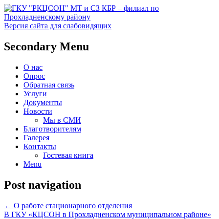
Версия сайта для слабовидящих
Социальное обслуживание в
ГКУ "РКЦСОН" МТ и СЗ
Secondary Menu
Прохладненском районе
КБР – филиал по
О нас
Прохладненскому району
Опрос
Обратная связь
Услуги
Документы
Новости
Мы в СМИ
Благотворителям
Галерея
Контакты
Гостевая книга
Menu
Post navigation
←
О работе стационарного отделения
В ГКУ «КЦСОН в Прохладненском муниципальном районе»